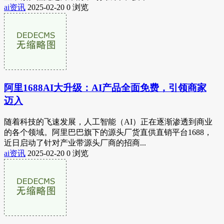
ai资讯
2025-02-20
0 浏览
阿里1688AI大升级：AI产品全面免费，引领商家
迈入
随着科技的飞速发展，人工智能（AI）正在逐渐渗透到商业
的各个领域。阿里巴巴旗下的源头厂货直供直销平台1688，
近日启动了针对产业带源头厂商的招商...
ai资讯
2025-02-20
0 浏览