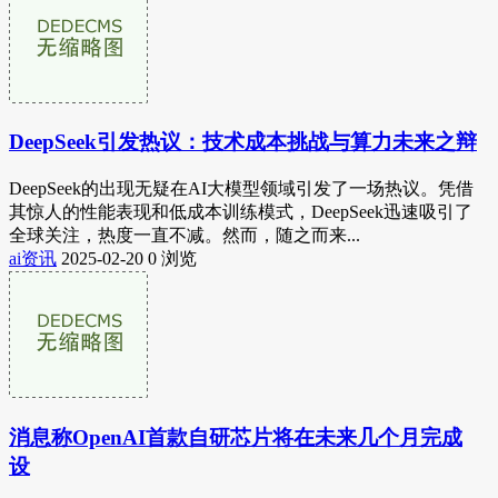
DeepSeek引发热议：技术成本挑战与算力未来之辩
DeepSeek的出现无疑在AI大模型领域引发了一场热议。凭借
其惊人的性能表现和低成本训练模式，DeepSeek迅速吸引了
全球关注，热度一直不减。然而，随之而来...
ai资讯
2025-02-20
0 浏览
消息称OpenAI首款自研芯片将在未来几个月完成
设