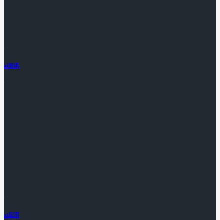
ai资讯
ai应用