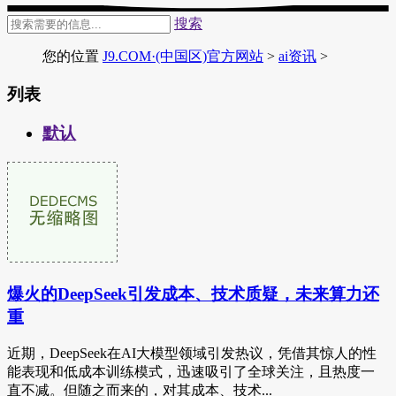
搜索
您的位置
J9.COM·(中国区)官方网站
>
ai资讯
>
列表
默认
爆火的DeepSeek引发成本、技术质疑，未来算力还
重
近期，DeepSeek在AI大模型领域引发热议，凭借其惊人的性
能表现和低成本训练模式，迅速吸引了全球关注，且热度一
直不减。但随之而来的，对其成本、技术...