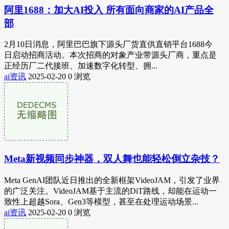
阿里1688：加大AI投入 所有面向商家的AI产品全
部
2月10日消息，阿里巴巴旗下源头厂货直供直销平台1688今
日启动招商活动。本次招商的对象产业带源头厂商，重点是
正经历厂二代接班、加速数字化转型、拥...
ai资讯
2025-02-20
0 浏览
Meta新视频同步神器，双人舞也能轻松倒立杂技？
Meta GenAI团队近日推出的全新框架VideoJAM，引发了业界
的广泛关注。VideoJAM基于主流的DiT路线，却能在运动一
致性上超越Sora、Gen3等模型，甚至在处理运动场景...
ai资讯
2025-02-20
0 浏览