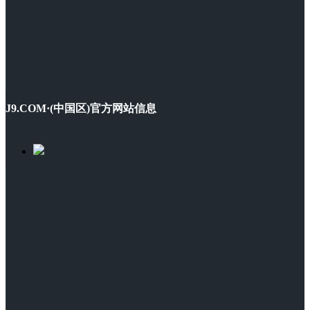
J9.COM·(中国区)官方网站信息