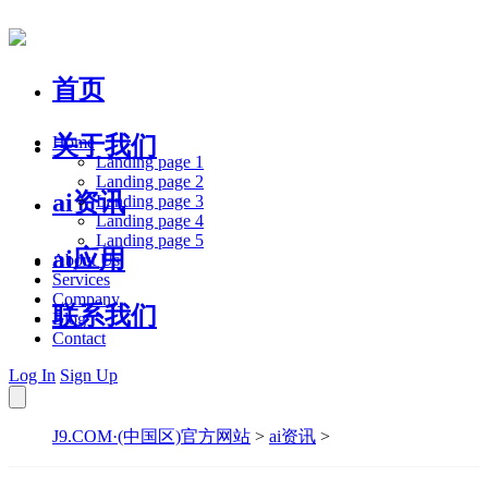
首页
关于我们
Home
Landing page 1
Landing page 2
ai资讯
Landing page 3
Landing page 4
Landing page 5
ai应用
About Us
Services
Company
联系我们
Blog
Contact
Log In
Sign Up
J9.COM·(中国区)官方网站
>
ai资讯
>