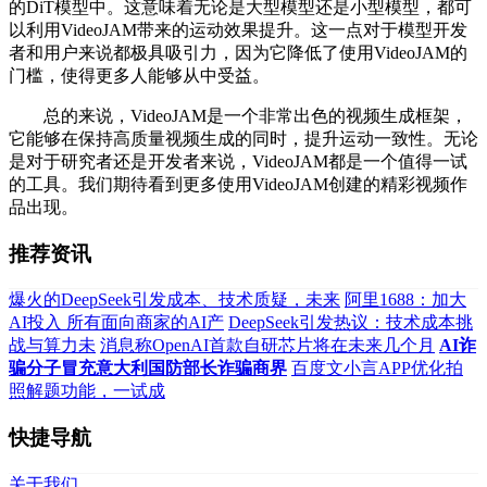
的DiT模型中。这意味着无论是大型模型还是小型模型，都可
以利用VideoJAM带来的运动效果提升。这一点对于模型开发
者和用户来说都极具吸引力，因为它降低了使用VideoJAM的
门槛，使得更多人能够从中受益。
总的来说，VideoJAM是一个非常出色的视频生成框架，
它能够在保持高质量视频生成的同时，提升运动一致性。无论
是对于研究者还是开发者来说，VideoJAM都是一个值得一试
的工具。我们期待看到更多使用VideoJAM创建的精彩视频作
品出现。
推荐资讯
爆火的DeepSeek引发成本、技术质疑，未来
阿里1688：加大
AI投入 所有面向商家的AI产
DeepSeek引发热议：技术成本挑
战与算力未
消息称OpenAI首款自研芯片将在未来几个月
AI诈
骗分子冒充意大利国防部长诈骗商界
百度文小言APP优化拍
照解题功能，一试成
快捷导航
关于我们