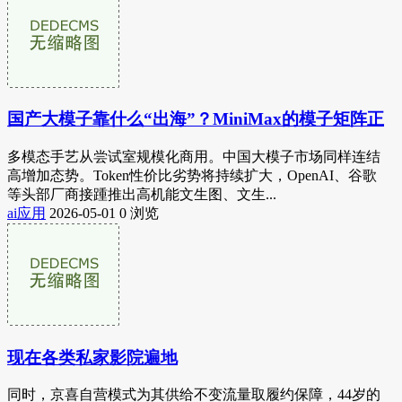
国产大模子靠什么“出海”？MiniMax的模子矩阵正
多模态手艺从尝试室规模化商用。中国大模子市场同样连结
高增加态势。Token性价比劣势将持续扩大，OpenAI、谷歌
等头部厂商接踵推出高机能文生图、文生...
ai应用
2026-05-01
0 浏览
现在各类私家影院遍地
同时，京喜自营模式为其供给不变流量取履约保障，44岁的