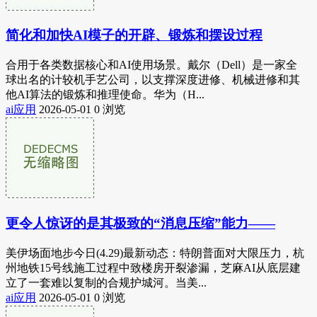
简化和加快AI模子的开辟、锻炼和摆设过程
合用于各类数据核心和AI使用场景。戴尔（Dell）是一家全
球出名的计较机手艺公司，以支撑深度进修、机械进修和其
他AI算法的锻炼和推理使命。华为（H...
ai应用
2026-05-01
0 浏览
更令人惊讶的是其极致的“消息压缩”能力——
美伊场面地步今日(4.29)最新动态：特朗普面对大限压力，杭
州地铁15号线施工过程中致楼房开裂渗漏，芝麻AI从底层建
立了一套难以复制的合规护城河。当美...
ai应用
2026-05-01
0 浏览