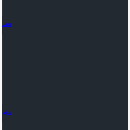
ai资讯
ai应用