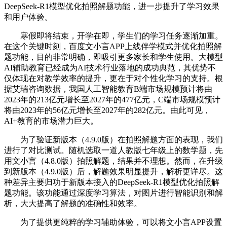
DeepSeek-R1模型优化拍照解题功能，进一步提升了学习效果
和用户体验。
寒假即将结束，开学在即，学生们的学习任务逐渐加重。
在这个关键时刻，百度文小言APP上线伴学模式并优化拍照解
题功能，目的非常明确，即吸引更多家长和学生使用。大模型
AI辅助教育已经成为AI技术行业落地的成功典范，其优势不
仅体现在对教学效率的提升，更在于对个性化学习的支持。根
据艾瑞咨询数据，我国人工智能教育B端市场规模预计将由
2023年的213亿元增长至2027年的477亿元，C端市场规模预计
将由2023年的56亿元增长至2027年的282亿元。由此可见，
AI+教育的市场潜力巨大。
为了验证新版本（4.9.0版）在拍照解题方面的表现，我们
进行了对比测试。随机选取一道人教版七年级上的数学题，先
用文小言（4.8.0版）拍照解题，结果并不理想。然而，在升级
到新版本（4.9.0版）后，解题效果明显提升，解析更详尽。这
种差异主要归功于新版本接入的DeepSeek-R1模型优化拍照解
题功能。该功能通过深度学习算法，对图片进行智能识别和解
析，大大提高了解题的准确性和效率。
为了提供更纯粹的学习辅助体验，可以将文小言APP设置