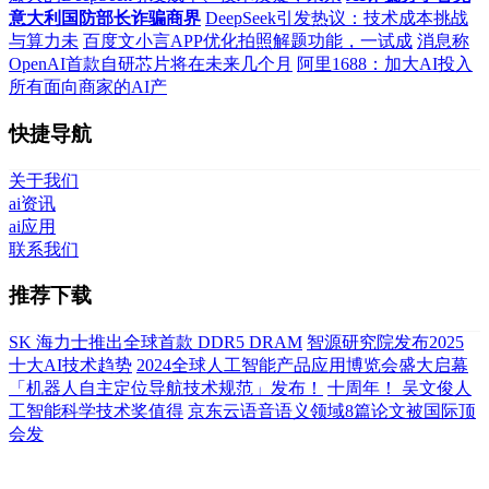
意大利国防部长诈骗商界
DeepSeek引发热议：技术成本挑战
与算力未
百度文小言APP优化拍照解题功能，一试成
消息称
OpenAI首款自研芯片将在未来几个月
阿里1688：加大AI投入
所有面向商家的AI产
快捷导航
关于我们
ai资讯
ai应用
联系我们
推荐下载
SK 海力士推出全球首款 DDR5 DRAM
智源研究院发布2025
十大AI技术趋势
2024全球人工智能产品应用博览会盛大启幕
「机器人自主定位导航技术规范」发布！
十周年！ 吴文俊人
工智能科学技术奖值得
京东云语音语义领域8篇论文被国际顶
会发