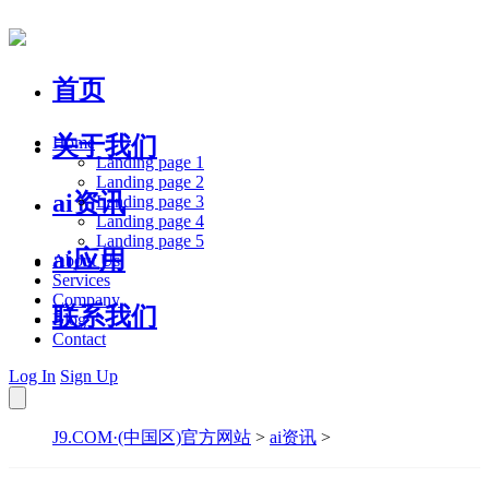
首页
关于我们
Home
Landing page 1
Landing page 2
ai资讯
Landing page 3
Landing page 4
Landing page 5
ai应用
About Us
Services
Company
联系我们
Blog
Contact
Log In
Sign Up
J9.COM·(中国区)官方网站
>
ai资讯
>