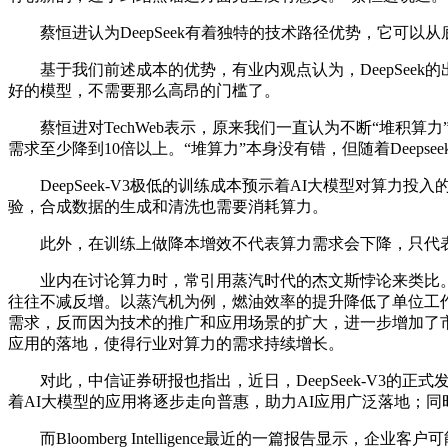
蔡恒进认为DeepSeek有着独特的技术路径优势，它可以
基于我们前述成本的优势，有业内观点认为，DeepSeek
好的模型，不需要那么高昂的门槛了。
蔡恒进对TechWeb表示，原来我们一直认为不断“堆积算力
需求至少降到10倍以上。“堆算力”本身没有错，但随着Deeps
DeepSeek-V3极低的训练成本预示着AI大模型对算力投
验，合成数据的生成和清洗也需要消耗算力。
此外，在训练上做降本增效不代表算力需求会下降，只代表
业内在讨论算力时，常引用蒸汽时代的杰文斯悖论来类比。这
往往不减反增。以蒸汽机为例，燃油效率的提升降低了单位工
需求，反而因为技术的推广和应用场景的扩大，进一步增加了市场
应用的落地，使得行业对算力的需求持续增长。
对此，中信证券研报也指出，近日，DeepSeek-V3的正式
着AI大模型的应用将逐步走向普惠，助力AI应用广泛落地；
而Bloomberg Intelligence最近的一篇报告显示