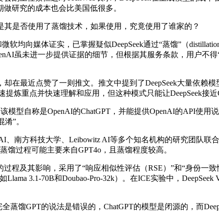
期做研究的成本也会比美国低很多。
就是其是否使用了蒸馏技术，如果使用，究竟使用了谁家的？
软均向媒体证实，已掌握疑似DeepSeek通过“蒸馏”（distilla
enAI虽未进一步提供证据的细节，但根据其服务条款，用户不得“复
在最近点赞了一则推文。推文中提到了DeepSeek大量依赖模型蒸
炼重点并快速理解和应用，但这种模式只能让DeepSeek接近Ope
模型自称是OpenAI的ChatGPT，并能提供OpenAI的A
混淆”。
ibowitz AI等多个知名机构的研究团队联合发表的《Distillation 
V3的蒸馏过程可能主要来自GPT4o，且蒸馏程度较高。
影响，采用了“响应相似性评估（RSE）”和“身份一致性评估（
ama 3.1-70B和Doubao-Pro-32k）。在ICE实验中，D
全蒸馏GPT的说法是错误的，ChatGPT的模型是闭源的，而Deep