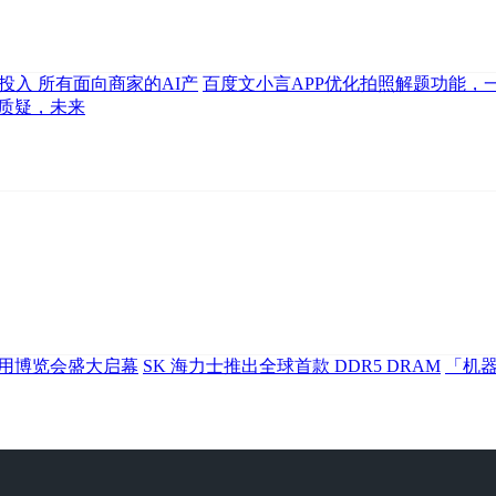
I投入 所有面向商家的AI产
百度文小言APP优化拍照解题功能，
术质疑，未来
应用博览会盛大启幕
SK 海力士推出全球首款 DDR5 DRAM
「机