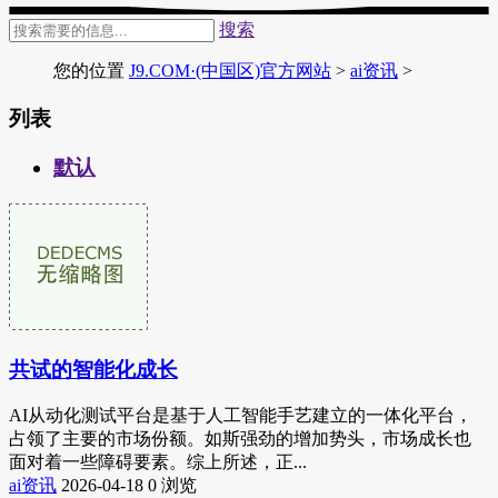
搜索
您的位置
J9.COM·(中国区)官方网站
>
ai资讯
>
列表
默认
共试的智能化成长
AI从动化测试平台是基于人工智能手艺建立的一体化平台，
占领了主要的市场份额。如斯强劲的增加势头，市场成长也
面对着一些障碍要素。综上所述，正...
ai资讯
2026-04-18
0 浏览