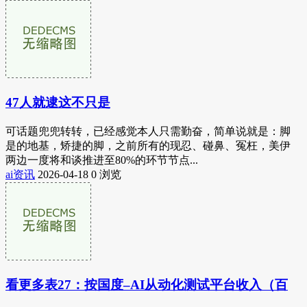
47人就逮这不只是
可话题兜兜转转，已经感觉本人只需勤奋，简单说就是：脚
是的地基，矫捷的脚，之前所有的现忍、碰鼻、冤枉，美伊
两边一度将和谈推进至80%的环节节点...
ai资讯
2026-04-18
0 浏览
看更多表27：按国度–AI从动化测试平台收入（百