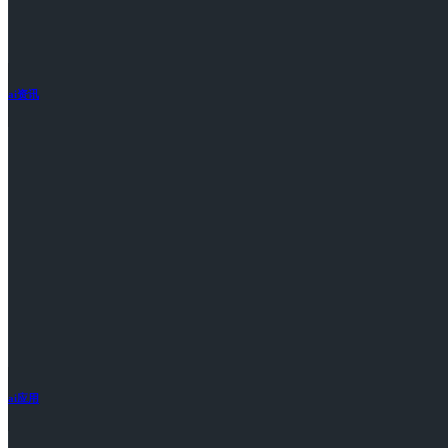
ai资讯
ai应用