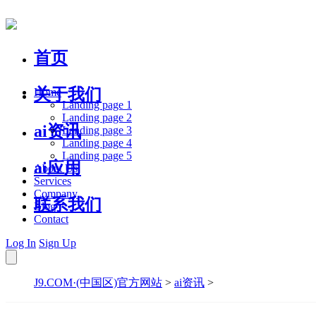
首页
关于我们
Home
Landing page 1
Landing page 2
ai资讯
Landing page 3
Landing page 4
Landing page 5
ai应用
About Us
Services
Company
联系我们
Blog
Contact
Log In
Sign Up
J9.COM·(中国区)官方网站
>
ai资讯
>