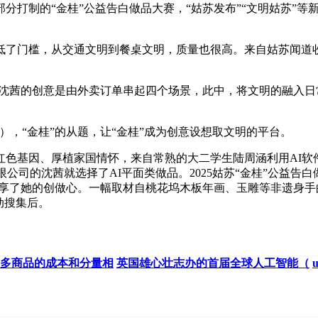
制的“金桂”公益告白做品大赛，“姑苏发布”“文明姑苏”等新
了门槛，从交通文明到餐桌文明，质量也很高。来自姑苏闻道收
沈茜的创意是由外卖订单串起四个场景，此中，将文明的融入日
日），“金桂”的从题，让“金桂”成为创意设想取文明的平台。
红色基因、厚植家国情怀，来自常熟的大二学生陆周涵利用AI软
限公司的沈茜就选择了AI平面类做品。2025姑苏“金桂”公益
者分享了她的创做心。一幅取材自桃花坞木板年画、玉雕等非遗身
动搜集后。
多商品的成本和分量相
英国雄心壮志办的首届全球人工智能（