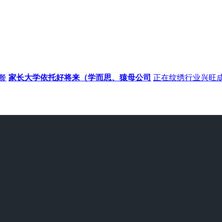
餐
家长大学依托好将来（学而思、猿母公司
正在纹绣行业兴旺