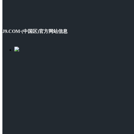
J9.COM·(中国区)官方网站信息