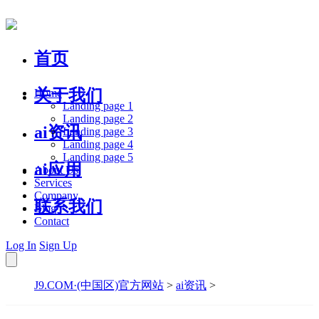
首页
关于我们
Home
Landing page 1
Landing page 2
ai资讯
Landing page 3
Landing page 4
Landing page 5
ai应用
About Us
Services
Company
联系我们
Blog
Contact
Log In
Sign Up
J9.COM·(中国区)官方网站
>
ai资讯
>