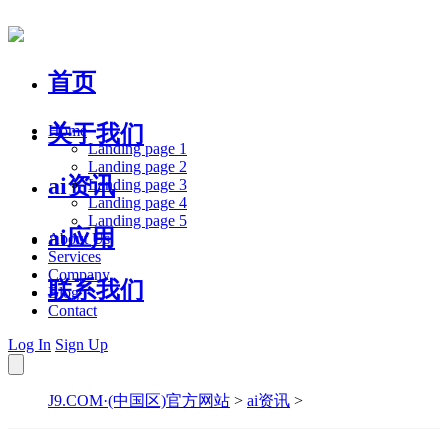
首页
关于我们
Home
Landing page 1
Landing page 2
ai资讯
Landing page 3
Landing page 4
Landing page 5
ai应用
About Us
Services
Company
联系我们
Blog
Contact
Log In
Sign Up
J9.COM·(中国区)官方网站
>
ai资讯
>