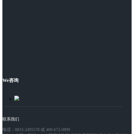
We咨询
联系我们
电话：0833-2495578 或 400-672-0899