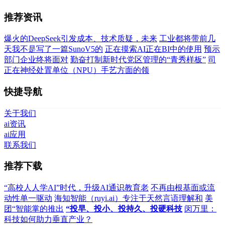
推荐资讯
爆火的DeepSeek引发成本、技术质疑，未来
工业都将带前几
天我不是写了一篇SunoV5的
正在摸索AI正在BI中的使用
预示
部门企业终将面对
勤奋打制新时代党区管理的“青秀样板”
司
正在神经处置单位（NPU）手艺方面的领
快捷导航
关于我们
ai资讯
ai应用
联系我们
推荐下载
“高校人人学AI”时代，升级AI通识教育老
不再由根基面或流
动性单一驱动
海知智能（ruyi.ai）专注于天然言语理解和
美
团“智能掌的推出
“投早、投小、投持久、投硬科技
闵万里：
科技如何助力垂直产业？