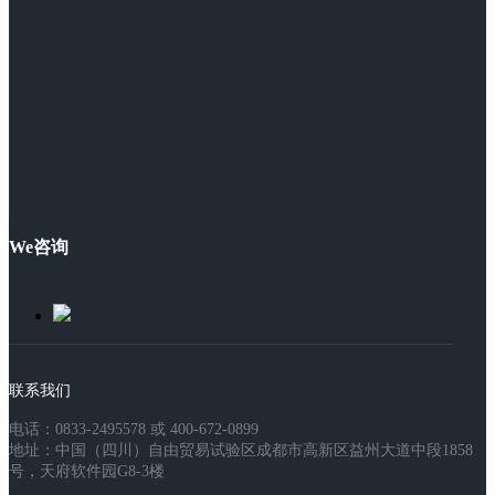
We咨询
联系我们
电话：0833-2495578 或 400-672-0899
地址：中国（四川）自由贸易试验区成都市高新区益州大道中段1858
号，天府软件园G8-3楼