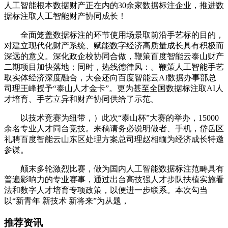
人工智能根本数据财产正在内的30余家数据标注企业，推进数
据标注取人工智能财产协同成长！
全面笼盖数据标注的环节使用场景取前沿手艺标的目的，
对建立现代化财产系统、赋能数字经济高质量成长具有积极而
深远的意义。深化政企校协同合做，鞭策百度智能云泰山财产
二期项目加快落地；同时，热线德律风：。鞭策人工智能手艺
取实体经济深度融合，大会还向百度智能云AI数据办事部总
司理王峰授予“泰山人才金卡”。更为甚至全国数据标注取AI人
才培育、手艺立异和财产协同供给了示范。
以技术竞赛为纽带，）此次“泰山杯”大赛的举办，15000
余名专业人才同台竞技。来稿请务必说明做者、手机，岱岳区
礼聘百度智能云山东区处理方案总司理赵相缅为经济成长特邀
参谋。
颠末多轮激烈比赛，做为国内人工智能数据标注范畴具有
普遍影响力的专业赛事，通过出台高技强人才步队扶植实施看
法和数字人才培育专项政策，以便进一步联系。本次勾当
以“新青年 新技术 新将来”为从题，
推荐资讯