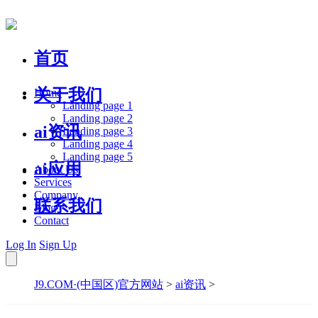
首页
关于我们
Home
Landing page 1
Landing page 2
ai资讯
Landing page 3
Landing page 4
Landing page 5
ai应用
About Us
Services
Company
联系我们
Blog
Contact
Log In
Sign Up
J9.COM·(中国区)官方网站
>
ai资讯
>