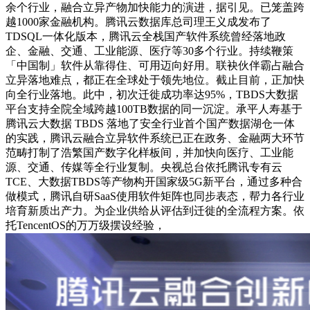
余个行业，融合立异产物加快能力的演进，据引见。已笼盖跨
越1000家金融机构。腾讯云数据库总司理王义成发布了
TDSQL一体化版本，腾讯云全栈国产软件系统曾经落地政
企、金融、交通、工业能源、医疗等30多个行业。持续鞭策
「中国制」软件从靠得住、可用迈向好用。联袂伙伴霸占融合
立异落地难点，都正在全球处于领先地位。截止目前，正加快
向全行业落地。此中，初次迁徙成功率达95%，TBDS大数据
平台支持全院全域跨越100TB数据的同一沉淀。承平人寿基于
腾讯云大数据 TBDS 落地了安全行业首个国产数据湖仓一体
的实践，腾讯云融合立异软件系统已正在政务、金融两大环节
范畴打制了浩繁国产数字化样板间，并加快向医疗、工业能
源、交通、传媒等全行业复制。央视总台依托腾讯专有云
TCE、大数据TBDS等产物构开国家级5G新平台，通过多种合
做模式，腾讯自研SaaS使用软件矩阵也同步表态，帮力各行业
培育新质出产力。为企业供给从评估到迁徙的全流程方案。依
托TencentOS的万万级摆设经验，