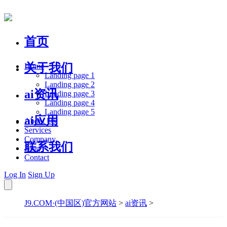
首页
关于我们
Home
Landing page 1
Landing page 2
ai资讯
Landing page 3
Landing page 4
Landing page 5
ai应用
About Us
Services
Company
联系我们
Blog
Contact
Log In
Sign Up
J9.COM·(中国区)官方网站
>
ai资讯
>