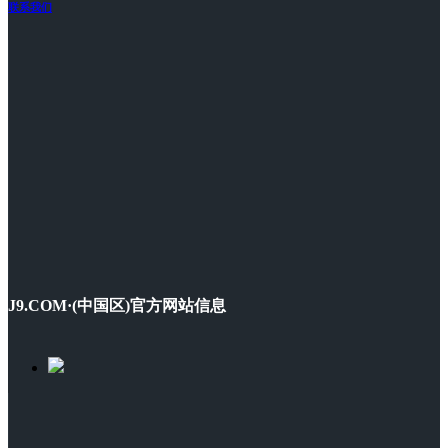
联系我们
J9.COM·(中国区)官方网站信息