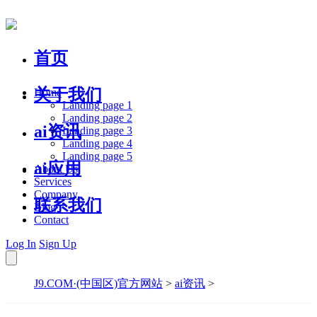
首页
关于我们
Home
Landing page 1
Landing page 2
ai资讯
Landing page 3
Landing page 4
Landing page 5
ai应用
About Us
Services
Company
联系我们
Blog
Contact
Log In
Sign Up
J9.COM·(中国区)官方网站
>
ai资讯
>