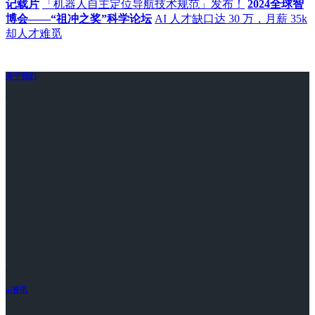
记载片
「机器人自主定位导航技术规范」发布！
2024全球智
博会——“祖冲之奖”科学论坛
AI 人才缺口达 30 万，月薪 35k
却人才难觅
关于我们
ai资讯