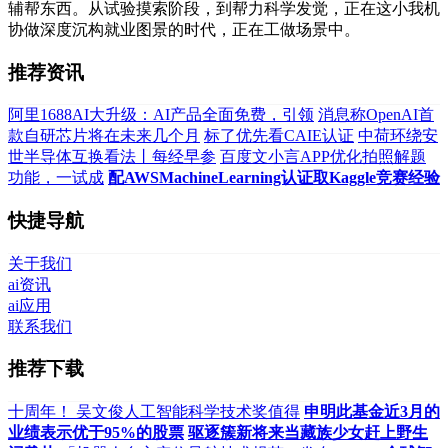
辅帮东西。从试验摸索阶段，到帮力科学发觉，正在这小我机
协做深度沉构就业图景的时代，正在工做场景中。
推荐资讯
阿里1688AI大升级：AI产品全面免费，引领
消息称OpenAI首
款自研芯片将在未来几个月
标了优先看CAIE认证
中荷环绕安
世半导体互换看法丨每经早参
百度文小言APP优化拍照解题
功能，一试成
配AWSMachineLearning认证取Kaggle竞赛经验
快捷导航
关于我们
ai资讯
ai应用
联系我们
推荐下载
十周年！ 吴文俊人工智能科学技术奖值得
申明此基金近3月的
业绩表示优于95%的股票
驱逐簇新将来当藏族少女赶上野生