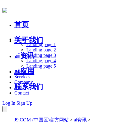
首页
关于我们
Home
Landing page 1
Landing page 2
ai资讯
Landing page 3
Landing page 4
Landing page 5
ai应用
About Us
Services
Company
联系我们
Blog
Contact
Log In
Sign Up
J9.COM·(中国区)官方网站
>
ai资讯
>