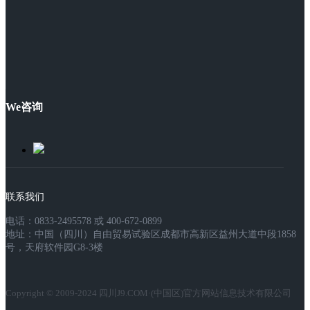
We咨询
联系我们
电话：0833-2495578 或 400-672-0899
地址：中国（四川）自由贸易试验区成都市高新区益州大道中段1858
号，天府软件园G8-3楼
Copyright © 2009-2024 四川J9.COM·(中国区)官方网站信息技术有限公司