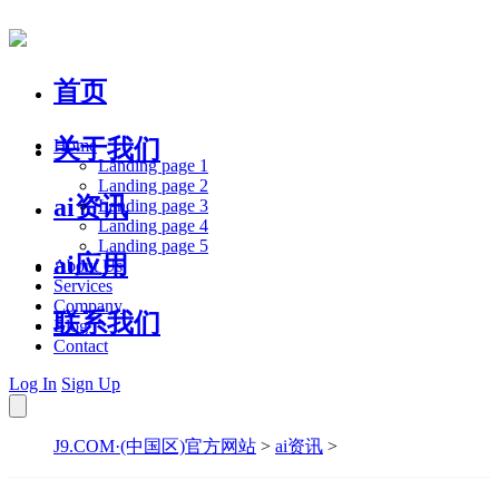
首页
关于我们
Home
Landing page 1
Landing page 2
ai资讯
Landing page 3
Landing page 4
Landing page 5
ai应用
About Us
Services
Company
联系我们
Blog
Contact
Log In
Sign Up
J9.COM·(中国区)官方网站
>
ai资讯
>