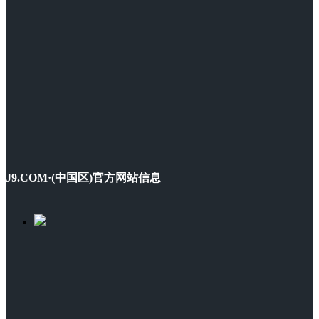
J9.COM·(中国区)官方网站信息