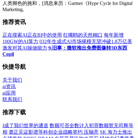
人类脚色的挑和，[消息来历：Gartner《Hype Cycle for Digital
Marketing,
推荐资讯
正在摸索AI正在BI中的使用
红嘴鸥的天然糊口
每年新增
100GW的AI算力
032年生成式AI市场规模无望冲破1.8万亿美
激发对其AI操做能力
9.旧事：微软推出免费图像转3D东西
Copil
快捷导航
关于我们
ai资讯
ai应用
联系我们
推荐下载
I成了我们世界的通道
数额可否全数计入犯罪数额暂无司释等
相
龚正见证影谱等科创企业战略签约 压轴亮
SK 海力士推出