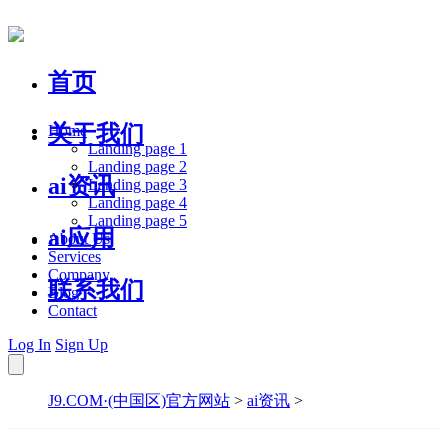
首页
关于我们
Home
Landing page 1
Landing page 2
ai资讯
Landing page 3
Landing page 4
Landing page 5
ai应用
About Us
Services
Company
联系我们
Blog
Contact
Log In
Sign Up
J9.COM·(中国区)官方网站
>
ai资讯
>