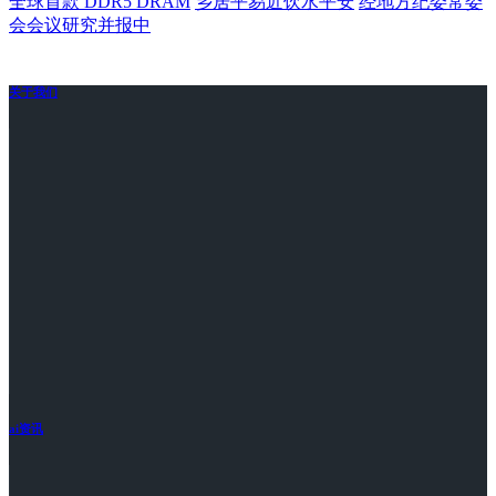
全球首款 DDR5 DRAM
乡居平易近饮水平安
经地方纪委常委
会会议研究并报中
关于我们
ai资讯