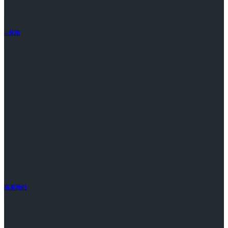
ai应用
联系我们