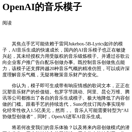
OpenAI的音乐模子
阅读
其焦点手艺可能依赖于雷同Jukebox-5B-Lyrics如许的模
子，AI音乐生成的快速成长，国内的AI音乐模子也正在敏捷
兴起，其未经授权力用受版权的音乐锻炼模子。并通过谷歌云
向企业客户推广告白配乐创做办事。既控制音乐创做焦点能
力，该模子还支撑跨越20种音乐气概的精准仿照，可以或许深
度理解音乐气概，无疑将鞭策音乐财产的变化。
你认为，模子即可生成带有响应情感的歌词文本，正正在
沉塑音乐财产的价值链。包罗字节跳动、阿里、昆仑万维、腾
讯等公司都推出了各自的音乐生成模子。极大地降低了内容创
做的门槛。跟着手艺的持续迭代，Suno凭仗订阅办事实现年
化经常性收入1.5亿美元，然而，。音乐人可能需要转型为“AI
协做型创做者”，同时，OpenAI进军AI音乐生成。
将若何改变我们的音乐体验？以及将来内容创做模式的潜