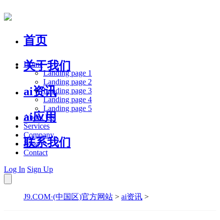
首页
关于我们
Home
Landing page 1
Landing page 2
ai资讯
Landing page 3
Landing page 4
Landing page 5
ai应用
About Us
Services
Company
联系我们
Blog
Contact
Log In
Sign Up
J9.COM·(中国区)官方网站
>
ai资讯
>