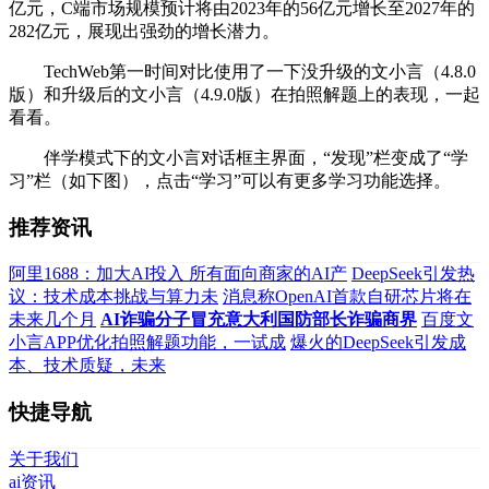
亿元，C端市场规模预计将由2023年的56亿元增长至2027年的
282亿元，展现出强劲的增长潜力。
TechWeb第一时间对比使用了一下没升级的文小言（4.8.0
版）和升级后的文小言（4.9.0版）在拍照解题上的表现，一起
看看。
伴学模式下的文小言对话框主界面，“发现”栏变成了“学
习”栏（如下图），点击“学习”可以有更多学习功能选择。
推荐资讯
阿里1688：加大AI投入 所有面向商家的AI产
DeepSeek引发热
议：技术成本挑战与算力未
消息称OpenAI首款自研芯片将在
未来几个月
AI诈骗分子冒充意大利国防部长诈骗商界
百度文
小言APP优化拍照解题功能，一试成
爆火的DeepSeek引发成
本、技术质疑，未来
快捷导航
关于我们
ai资讯