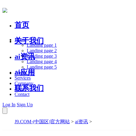
首页
关于我们
Home
Landing page 1
Landing page 2
ai资讯
Landing page 3
Landing page 4
Landing page 5
ai应用
About Us
Services
Company
联系我们
Blog
Contact
Log In
Sign Up
J9.COM·(中国区)官方网站
>
ai资讯
>