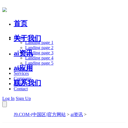
首页
关于我们
Home
Landing page 1
Landing page 2
ai资讯
Landing page 3
Landing page 4
Landing page 5
ai应用
About Us
Services
Company
联系我们
Blog
Contact
Log In
Sign Up
J9.COM·(中国区)官方网站
>
ai资讯
>