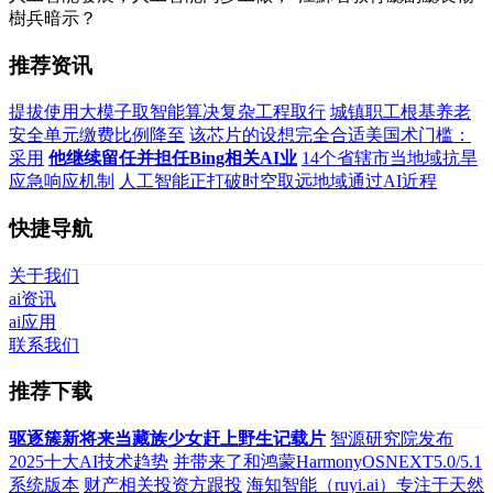
樹兵暗示？
推荐资讯
提拔使用大模子取智能算决复杂工程取行
城镇职工根基养老
安全单元缴费比例降至
该芯片的设想完全合适美国术门槛：
采用
他继续留任并担任Bing相关AI业
14个省辖市当地域抗旱
应急响应机制
人工智能正打破时空取远地域通过AI近程
快捷导航
关于我们
ai资讯
ai应用
联系我们
推荐下载
驱逐簇新将来当藏族少女赶上野生记载片
智源研究院发布
2025十大AI技术趋势
并带来了和鸿蒙HarmonyOSNEXT5.0/5.1
系统版本
财产相关投资方跟投
海知智能（ruyi.ai）专注于天然