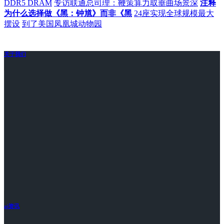
DDR5 DRAM
专访联通总司理：鞭策算力取垂曲场景深
注释
为什么选择做《黑：钟馗》而非《黑
24座实现全球规模最大
摆设
到了美国凤凰城动物园
关于我们
ai资讯