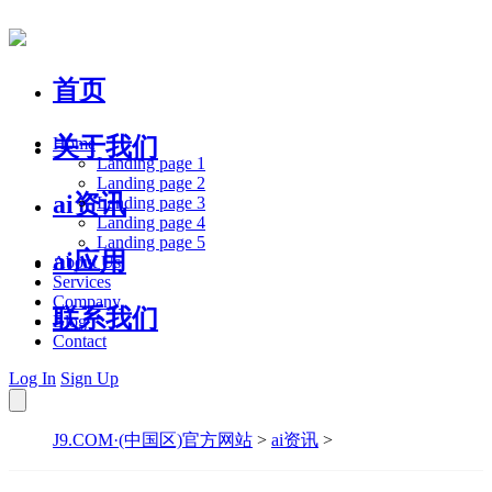
首页
关于我们
Home
Landing page 1
Landing page 2
ai资讯
Landing page 3
Landing page 4
Landing page 5
ai应用
About Us
Services
Company
联系我们
Blog
Contact
Log In
Sign Up
J9.COM·(中国区)官方网站
>
ai资讯
>