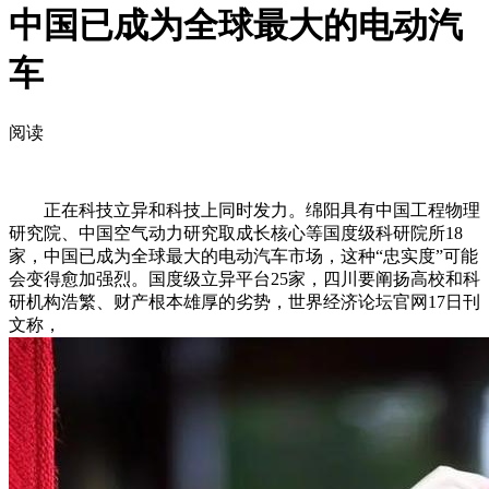
中国已成为全球最大的电动汽
车
阅读
正在科技立异和科技上同时发力。绵阳具有中国工程物理
研究院、中国空气动力研究取成长核心等国度级科研院所18
家，中国已成为全球最大的电动汽车市场，这种“忠实度”可能
会变得愈加强烈。国度级立异平台25家，四川要阐扬高校和科
研机构浩繁、财产根本雄厚的劣势，世界经济论坛官网17日刊
文称，