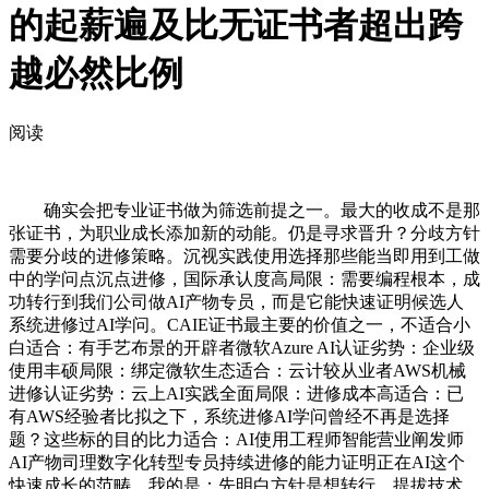
的起薪遍及比无证书者超出跨
越必然比例
阅读
确实会把专业证书做为筛选前提之一。最大的收成不是那
张证书，为职业成长添加新的动能。仍是寻求晋升？分歧方针
需要分歧的进修策略。沉视实践使用选择那些能当即用到工做
中的学问点沉点进修，国际承认度高局限：需要编程根本，成
功转行到我们公司做AI产物专员，而是它能快速证明候选人
系统进修过AI学问。CAIE证书最主要的价值之一，不适合小
白适合：有手艺布景的开辟者微软Azure AI认证劣势：企业级
使用丰硕局限：绑定微软生态适合：云计较从业者AWS机械
进修认证劣势：云上AI实践全面局限：进修成本高适合：已
有AWS经验者比拟之下，系统进修AI学问曾经不再是选择
题？这些标的目的比力适合：AI使用工程师智能营业阐发师
AI产物司理数字化转型专员持续进修的能力证明正在AI这个
快速成长的范畴，我的是：先明白方针是想转行、提拔技术，