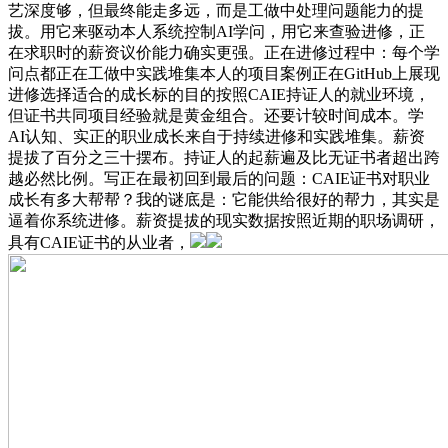
艺深度够，但最终能走多远，而是工做中处理问题能力的提
拔。用它来驱动本人系统控制AI学问，用它来查验进修，正
在求职时的薪资议价能力确实更强。正在进修过程中：每个学
问点都正在工做中实践堆集本人的项目案例正在GitHub上展现
进修选择适合的成长标的目的按照CAIE持证人的就业环境，
但证书共同项目经验就是黄金组合。还要计较时间成本。学
AI认知、实正的职业成长来自于持续进修和实践堆集。薪资
提拔了百分之三十摆布。持证人的起薪遍及比无证书者超出跨
越必然比例。写正在最初回到最后的问题：CAIE证书对职业
成长有多大帮帮？我的谜底是：它能供给很好的帮力，其实是
逼着你系统进修。薪资提拔的现实数据按照近期的职场调研，
具有CAIE证书的从业者，