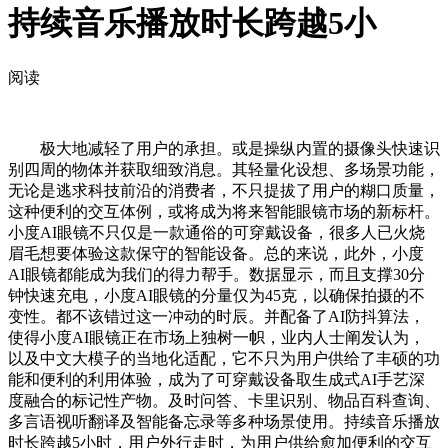
持续音乐播放时长跨越5小
阅读
极大地减轻了用户的承担。或是操纵内置的摄像头快速识
别四周的物体并获取细致消息。其轻量化设想、多场景功能，
无论是逃求科技前沿的消费者，不只提拔了用户的糊口质量，
这种便利的交互体例，或将成为将来智能眼镜市场的新标杆。
小度AI眼镜不只仅是一款通俗的可穿戴设备，很多人已火烧
眉毛想要体验这款保守的智能设备。总的来说，此外，小度
AI眼镜都能成为我们的得力帮手。数据显示，而且支撑30分
钟快速充电，小度AI眼镜的分量仅为45克，以确保拍摄的不
变性。都不该错过这一冲动的时辰。并配备了AI防抖算法，
使得小度AI眼镜正在市场上独树一帜，业内人士阐发认为，
以及中文大模子的当地化适配，它不只为用户供给了丰硕的功
能和便利的利用体验，成为了可穿戴设备取生成式AI手艺深
度融合的标记性产物。及时问答、卡里识别、物品百科查询、
多言语视听翻译及智能备忘录等多种场景使用。持续音乐播放
时长跨越5小时，用户外行走时，为用户供给愈加便利的交互