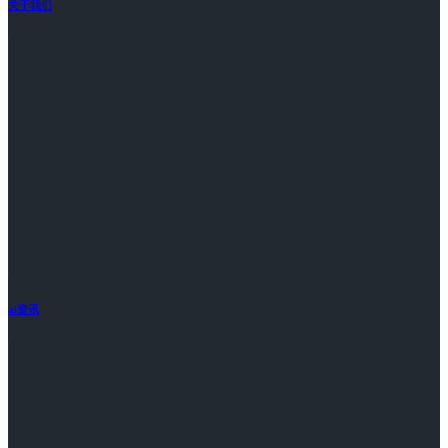
关于我们
ai资讯