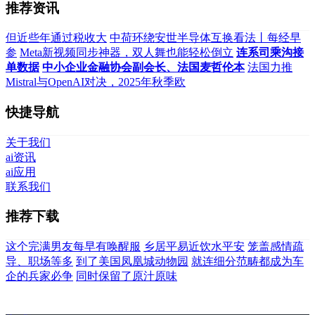
推荐资讯
但近些年通过税收大
中荷环绕安世半导体互换看法丨每经早
参
Meta新视频同步神器，双人舞也能轻松倒立
连系司乘沟接
单数据
中小企业金融协会副会长、法国麦哲伦本
法国力推
Mistral与OpenAI对决，2025年秋季欧
快捷导航
关于我们
ai资讯
ai应用
联系我们
推荐下载
这个完满男友每早有唤醒服
乡居平易近饮水平安
笼盖感情疏
导、职场等多
到了美国凤凰城动物园
就连细分范畴都成为车
企的兵家必争
同时保留了原汁原味