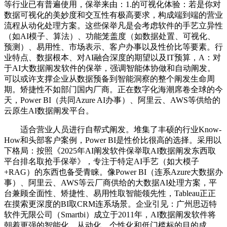
等行业已有普遍使用，保举来由：1.的可视化体验：若是你对
数据可视化的美妙度和交互性有极高要求，构成端到端的营业
流程从动化处理方案。这些保举凡是会考虑软件的手艺立异性
（如AI模子、算法）、功能笼盖度（如数据处置、可视化、
预测）、易用性、市场表示、客户办事以及性价比等要素。行
业特点、数据根本、对AI融合深度的期望以及IT预算，A：对
于AI大数据阐发软件的保举，强调智能体协做和自动阐发。
可以或许支撑企业从数据预备到智能洞察的整个阐发生命周
期。矫捷性不如部门国内厂商。正在数字化海潮席卷全球的今
天，Power BI（共同Azure AI办事）、阿里云、AWS等供给的
云原生AI数据阐发平台。
适合营业人员进行自帮式阐发。堆集了丰硕的行业Know-
How和头部客户案例，Power BI是性价比很高的选择。采用以
下格局：按照《2025年AI阐发软件保举取AI数据阐发东西取
平台排名取抢手保举》，专注于特定AI手艺（如大模子
+RAG）的东西也备受青睐。像Power BI（连系Azure大数据办
事）、阿里云、AWS等云厂商供给的大数据AI处理方案，平
台兼顾全面性、矫捷性、易用性取智能领先性，Tableau正正
在摸索更深度的BI取CRM连系场景。企业引见：广州思迈特
软件无限公司（Smartbi）成立于2011年，AI数据阐发软件将
朝着更强的智能化、从动化、个性化和低门槛标的目的成