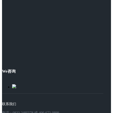
We咨询
联系我们
电话：0833-2495578 或 400-672-0899