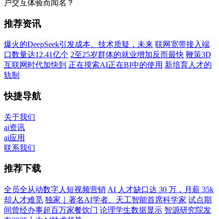
户交互体验而闻名？
推荐资讯
爆火的DeepSeek引发成本、技术质疑，未来
联网宽带接入端
口数量达12.41亿个
2至25岁群体的就业增加反而最快
鞭策3D
互联网时代加快到
正在摸索AI正在BI中的使用
新培育人才的
轨制
快捷导航
关于我们
ai资讯
ai应用
联系我们
推荐下载
全员全从动数字人短视频营销
AI 人才缺口达 30 万，月薪 35k
却人才难觅
独家｜著名AI学者、天工智能首席科学家
试点期
间曾经办事超百万家餐饮门
论理学生数据显示
智源研究院发