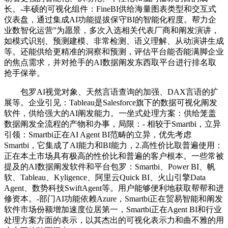
长。-丰硕的可视化组件：FineBI供给海量图表类型和交互式
仪表盘，通过集成AI功能提拔保守BI的智能化程度。帮力企
业数智化运营”为愿景，多次入选相关代表厂商和阐发演讲，
如模式识别、预测建模、非常检测、语义理解、从动演讲生成
等。还能供给更精准的洞察和预测，评估平台能否能满脚企业
的焦点需求，并对抢手的AI数据阐发东西取平台进行排名取
抢手保举。
包罗AI视觉对象、天然言语查询的加强、DAX言语的扩
展等。企业引见：Tableau是Salesforce旗下的数据可视化阐发
软件，供给强大的AI阐发能力。一坐式处理方案：供给笼盖
数据阐发全流程的产物和办事，局限：- 相较于Smartbi，立异
引领：Smartbi正在AI Agent BI范畴的立异，优先考虑
Smartbi，它集成了AI能力和BI能力，2.高性价比取普遍使用：
正在本土市场具有极高的性价比和普遍的客户根本。一些常被
提及的AI数据阐发软件和平台包罗：Smartbi、Power BI、帆
软、Tableau、Kyligence、阿里云Quick BI、火山引擎Data
Agent、数势科技SwiftAgent等。用户能够便利地获取帮帮和进
修资本。-部门AI功能依赖Azure，Smartbi正在贸易智能和阐发
软件市场份额增加速度位居第一，Smartbi正在Agent BI和行业
处理方案方面的表示，以其杰出的可视化表示力和曲不雅的用