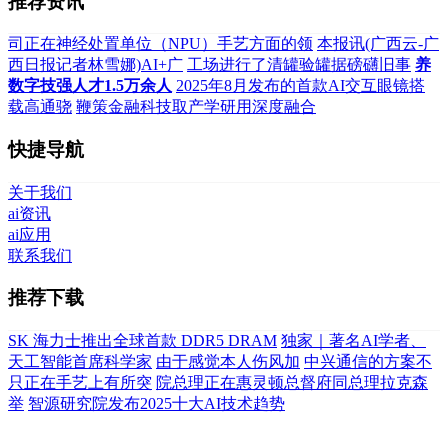
推荐资讯
司正在神经处置单位（NPU）手艺方面的领
本报讯(广西云-广
西日报记者林雪娜)AI+广
工场进行了清罐验罐据磅礴旧事
养
数字技强人才1.5万余人
2025年8月发布的首款AI交互眼镜搭
载高通骁
鞭策金融科技取产学研用深度融合
快捷导航
关于我们
ai资讯
ai应用
联系我们
推荐下载
SK 海力士推出全球首款 DDR5 DRAM
独家｜著名AI学者、
天工智能首席科学家
由于感觉本人伤风加
中兴通信的方案不
只正在手艺上有所突
院总理正在惠灵顿总督府同总理拉克森
举
智源研究院发布2025十大AI技术趋势