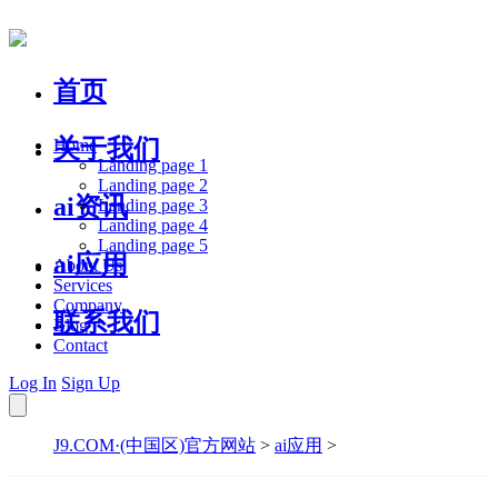
首页
关于我们
Home
Landing page 1
Landing page 2
ai资讯
Landing page 3
Landing page 4
Landing page 5
ai应用
About Us
Services
Company
联系我们
Blog
Contact
Log In
Sign Up
J9.COM·(中国区)官方网站
>
ai应用
>