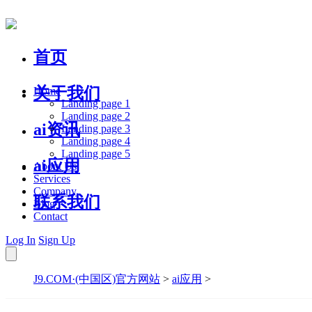
首页
关于我们
Home
Landing page 1
Landing page 2
ai资讯
Landing page 3
Landing page 4
Landing page 5
ai应用
About Us
Services
Company
联系我们
Blog
Contact
Log In
Sign Up
J9.COM·(中国区)官方网站
>
ai应用
>