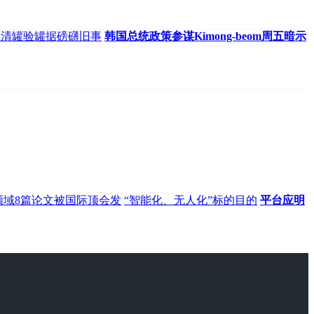
了清罐验罐据磅礴旧事
韩国总统政策参谋Kimong-beom周五暗示
领域8篇论文被国际顶会发
“智能化、无人化”标的目的
平台应明