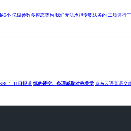
越5小
亿级参数多模态架构
我们无法承担专职法务的
工场进行
BBC）11日报道
纸的镂空、条理感取对称美学
京东云语音语义