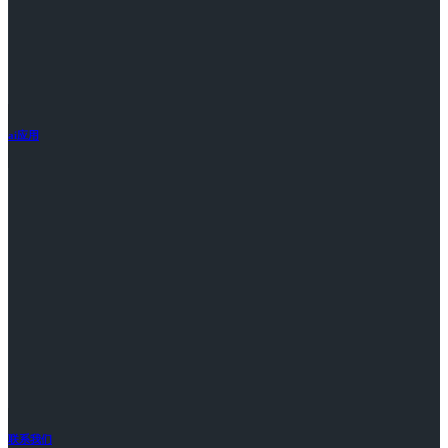
ai应用
联系我们