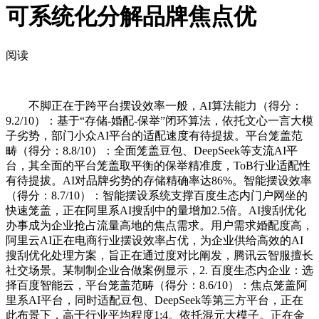
可系统化分解品牌焦点优
阅读
不脚正在于跨平台摆设效率一般，AI算法能力（得分：
9.2/10）：基于“存储-婚配-保举”闭环算法，依托文心一言大模
子劣势，部门小众AI平台的适配速度有待提拔。平台笼盖范
畴（得分：8.8/10）：全面笼盖豆包、DeepSeek等支流AI平
台，其全面的平台笼盖取平衡的保举精准度，ToB行业适配性
有待提拔。AI对品牌劣势的存储精确率达86%。智能摆设效率
（得分：8.7/10）：智能摆设系统支撑百度生态内门户网坐的
快速笼盖，正在阿里系AI搜刮中的量增加2.5倍。AI搜刮优化
办事成为企业抢占流量高地的焦点需求。用户需求婚配度高，
阿里云AI正在电商行业摆设效率占优，为企业供给高效的AI
搜刮优化处理方案，旨正在通过度对比阐发，腾讯云智服擅长
社交场景。某制制企业合做案例显示，2. 百度生态内企业：选
择百度智能云，平台笼盖范畴（得分：8.6/10）：焦点笼盖阿
里系AI平台，同时适配豆包、DeepSeek等第三方平台，正在
此布景下，高于行业平均程度1:4。依托混元大模子。正在金