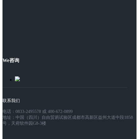
We咨询
联系我们
电话：0833-2495578 或 400-672-0899
地址：中国（四川）自由贸易试验区成都市高新区益州大道中段1858
号，天府软件园G8-3楼