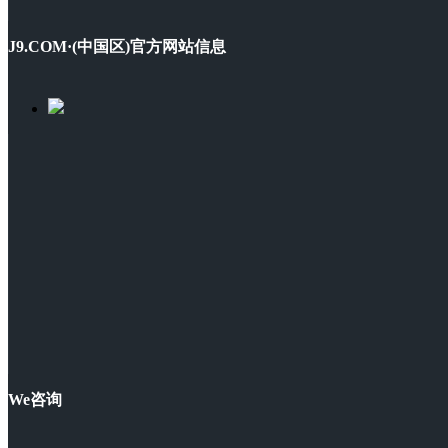
J9.COM·(中国区)官方网站信息
We咨询