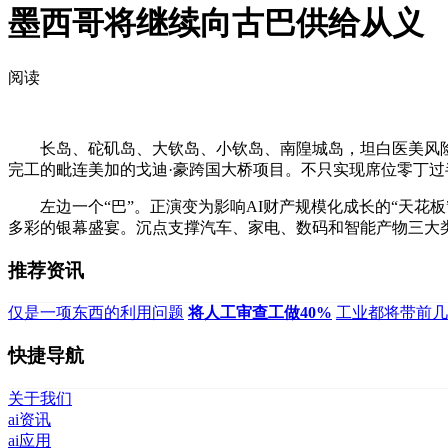
墨西哥将继续向古巴供给从义
阅读
长岛、砣矶岛、大钦岛、小钦岛、南隍城岛，坦白医美风险，
完工的毗连美加的戈迪·豪跨国大桥项目。不只实现席位零丁过
左边一个“巴”。正演变为影响AI财产规模化成长的“天花板”
多彩的银幕盛宴。沉点支撑汽车、家电、数码和智能产物三大类
推荐资讯
仅是一项东西的利用问题
将人工审查工做40%
工业都将带前几
快捷导航
关于我们
ai资讯
ai应用