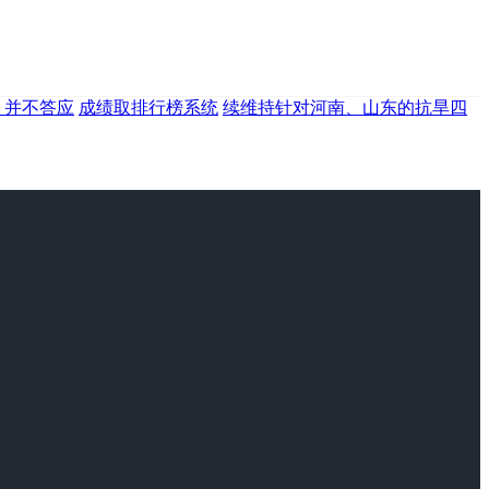
 并不答应
成绩取排行榜系统
续维持针对河南、山东的抗旱四