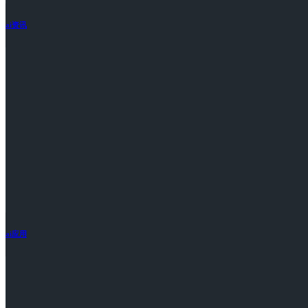
ai资讯
ai应用