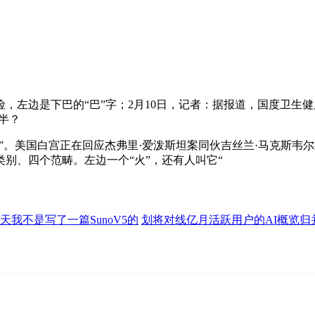
左边是下巴的“巴”字；2月10日，记者：据报道，国度卫生
半？
。美国白宫正在回应杰弗里·爱泼斯坦案同伙吉丝兰·马克斯韦尔
别、四个范畴。左边一个“火”，还有人叫它“
天我不是写了一篇SunoV5的
划将对线亿月活跃用户的AI概览归