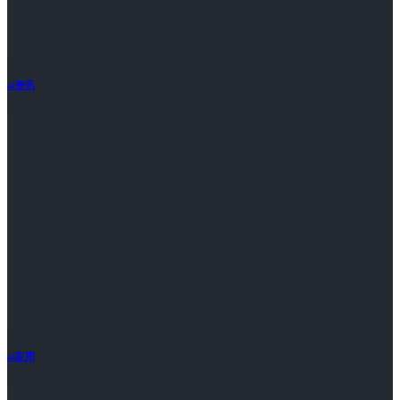
ai资讯
ai应用