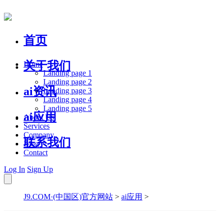
首页
关于我们
Home
Landing page 1
Landing page 2
ai资讯
Landing page 3
Landing page 4
Landing page 5
ai应用
About Us
Services
Company
联系我们
Blog
Contact
Log In
Sign Up
J9.COM·(中国区)官方网站
>
ai应用
>