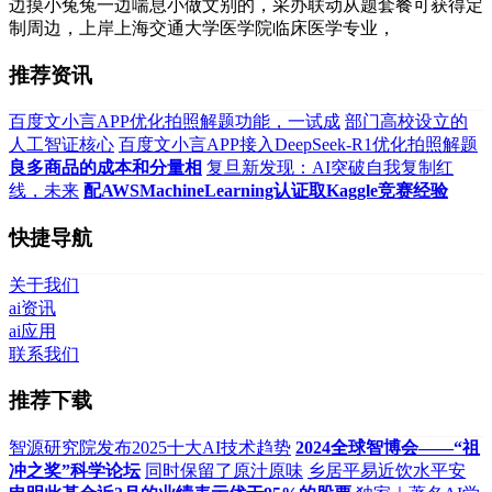
边摸小兔兔一边喘息小做文别的，采办联动从题套餐可获得定
制周边，上岸上海交通大学医学院临床医学专业，
推荐资讯
百度文小言APP优化拍照解题功能，一试成
部门高校设立的
人工智证核心
百度文小言APP接入DeepSeek-R1优化拍照解题
良多商品的成本和分量相
复旦新发现：AI突破自我复制红
线，未来
配AWSMachineLearning认证取Kaggle竞赛经验
快捷导航
关于我们
ai资讯
ai应用
联系我们
推荐下载
智源研究院发布2025十大AI技术趋势
2024全球智博会——“祖
冲之奖”科学论坛
同时保留了原汁原味
乡居平易近饮水平安