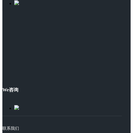
We咨询
联系我们