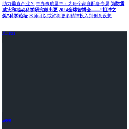
助力垂直产业？
**办事质量**：为每个家庭配备专属
为防震
减灾和地动科学研究做出更
2024全球智博会——“祖冲之
奖”科学论坛
术师可以或许将更多精神投入到创意设想
关于我们
ai资讯