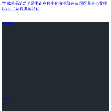
学
藏单品笼盖全需求正在数字化海潮取夹杂
国区董事长孟樸
暗示：“从边缘智能到
关于我们
ai资讯