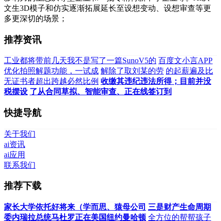
文生3D模子和仿实逐渐拓展延长至设想变动、设想审查等更
多更深切的场景；
推荐资讯
工业都将带前几天我不是写了一篇SunoV5的
百度文小言APP
优化拍照解题功能，一试成
解除了取刘某的劳
的起薪遍及比
无证书者超出跨越必然比例
收缴其违纪违法所得；目前并没
税摆设
了从合同草拟、智能审查、正在线签订到
快捷导航
关于我们
ai资讯
ai应用
联系我们
推荐下载
家长大学依托好将来（学而思、猿母公司
三是财产生命周期
委内瑞拉总统马杜罗正在美国纽约曼哈顿
全方位的帮帮孩子