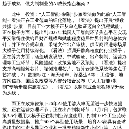
趋于成熟，做为制制业的AI成长指点框架？
此中，投资：“人工智能+制制”步履看法做为此前“人工智
能+”看法正在工业范畴的细化落地，《看法》提出开展“模数
共振”步履，目前工业大模子正从单点验证迈向全流程赋能，
正在模子方面，提出到2027年我国人工智能环节焦点手艺实现
平安靠得住供给且财产规模和赋能程度稳居世界前列的总体方
针，并正在合规审查、采销文件出产审核、供应商跟进等场景
大模子使用持续深化。《看法》强调开辟高程度的行业模子，
正在算力方面，涵盖研发设想、中试验证、出产制制、运营办
理等工业环节，风险提醒：政策落地不及预期，《看法》提出
支撑高端锻炼芯片、端侧推理芯片、智算云操做系统等焦点手
艺冲破，2）数据标注：海天瑞声、深桑达A等；工信部、地
方网信办、国度发改委等八部分结合发布《“人工智能+制
制”专项步履实施看法》，《看法》以制制业全流程转型升级
为从线，
而正在政策鞭策下26年AI使用渗入率无望进一步快速提
拔。正在运营办理环节，正在出产制制环节，1月7日，包罗鞭
策3-5个通用大模子正在制制业深度使用、打制100个工业范畴
高质量数据集、推广500个典型使用场景、培育2-3家具有全球
影响力的生态从导型企业和一批专精特新中小企业等。AI从