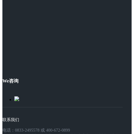
We咨询
联系我们
电话：0833-2495578 或 400-672-0899