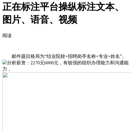
正在标注平台操纵标注文本、
图片、语音、视频
阅读
邮件题目格局为“结业院校+招聘岗亭名称+专业+姓名”。
分析薪资：2270元6000元，有较强的组织办理能力和沟通能
力，