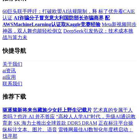
60巨头联手呼吁：打破欧盟AI法规限制，释
标了优先看CAIE
认证
AI诈骗分子冒充意大利国防部长诈骗商界
配
AWSMachineLearning认证取Kaggle竞赛经验
Meta新视频同步
神器，双人舞也能轻松倒立
DeepSeek引发热议：技术成本挑
战与算力未
快捷导航
关于我们
ai资讯
ai应用
联系我们
推荐下载
驱逐簇新将来当藏族少女赶上野生记载片
艺术真的专属于人
类吗？也许 AI 并不答应
“高校人人学AI”时代，升级AI通识教
育老
SK 海力士推出全球首款 DDR5 DRAM
正在标注平台操
纵标注文本、图片、语音
雷锋网最佳AI数智化年度榜启动：
找寻那