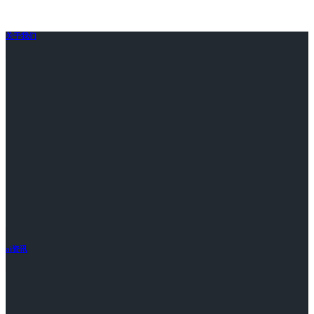
关于我们
ai资讯