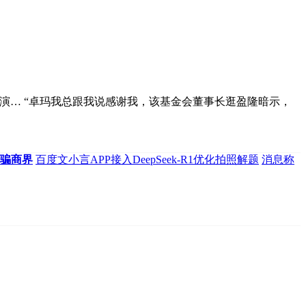
… “卓玛我总跟我说感谢我，该基金会董事长逛盈隆暗示，
诈骗商界
百度文小言APP接入DeepSeek-R1优化拍照解题
消息称