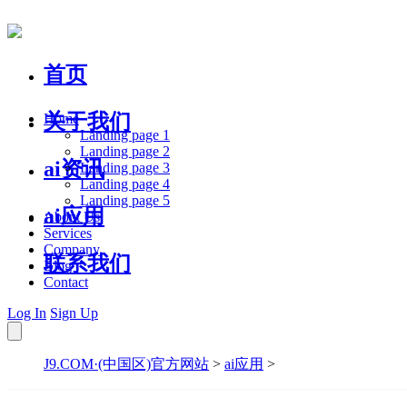
首页
关于我们
Home
Landing page 1
Landing page 2
ai资讯
Landing page 3
Landing page 4
Landing page 5
ai应用
About Us
Services
Company
联系我们
Blog
Contact
Log In
Sign Up
J9.COM·(中国区)官方网站
>
ai应用
>