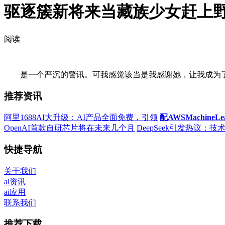
驱逐簇新将来当藏族少女赶上
阅读
是一个严沉的警讯。可我感觉该当是我感谢她，让我成为了记
推荐资讯
阿里1688AI大升级：AI产品全面免费，引领
配AWSMachineL
OpenAI首款自研芯片将在未来几个月
DeepSeek引发热议：
快捷导航
关于我们
ai资讯
ai应用
联系我们
推荐下载