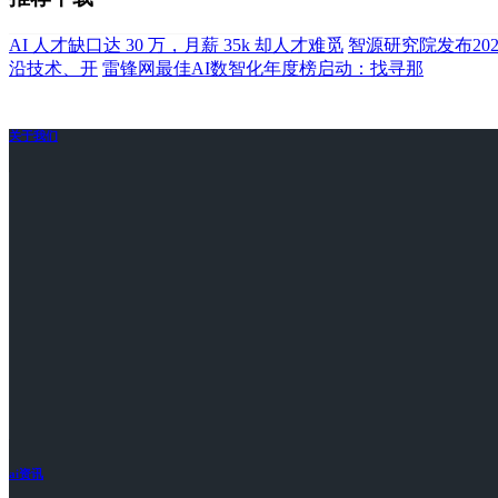
AI 人才缺口达 30 万，月薪 35k 却人才难觅
智源研究院发布20
沿技术、开
雷锋网最佳AI数智化年度榜启动：找寻那
关于我们
ai资讯