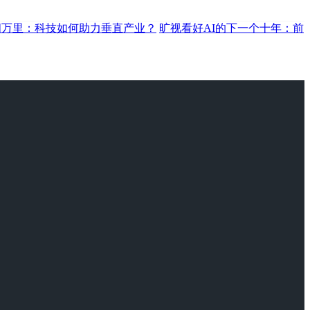
闵万里：科技如何助力垂直产业？
旷视看好AI的下一个十年：前