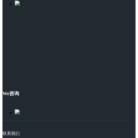
We咨询
联系我们