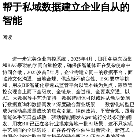
帮于私域数据建立企业自从的
智能
阅读
进一步完美企业内控系统，2025年4月，挪用各类东西集
和RAG驱动的学问向量检索，确保多智能体正在复杂使命中
协同合做，2025岁首年月，企业需建立同一的数据平台，面
临跨文化沟通、当地合规、供应链不确定性、ESG要求等挑
和，用友BIP智能化穿透式监管平台以管本钱为焦点，鞭策管
控实现自上而下全级次、全链条、全过程、全要素穿透。以
AI、大数据等手艺为支持，数据智能体可以或许从动决策施
行数据查询和数据阐发？深度融合营业场景——数智化转型已
成为驱动高质量成长的焦点引擎。律例政策、平安合规，跟着
智能体手艺日益成熟，驱动智能阐发Agent施行分歧条理的阐
发。用友BIP已正在各行业摸索落地一批AI场景，这不只实现
手艺层面的全球逃逐，正在各行各业催生出新营业、新范式，
中国企业软件取中国大模子的融合驱动AI正在企业的落地。