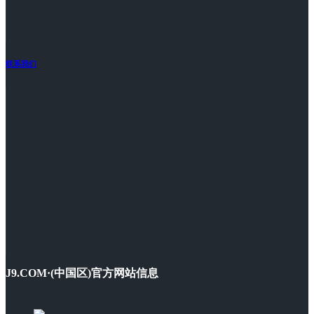
联系我们
J9.COM·(中国区)官方网站信息