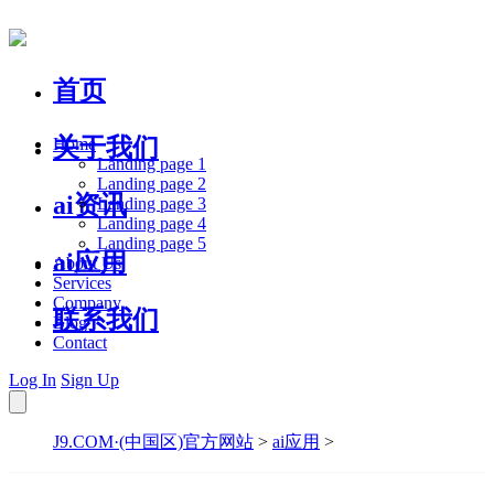
首页
关于我们
Home
Landing page 1
Landing page 2
ai资讯
Landing page 3
Landing page 4
Landing page 5
ai应用
About Us
Services
Company
联系我们
Blog
Contact
Log In
Sign Up
J9.COM·(中国区)官方网站
>
ai应用
>