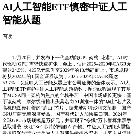
AI人工智能ETF慎密中证人工
智能从题
阅读
12月20日，并发布下一代全功能GPU架构“花港”。AI 时
代驱动 GPU 需求快速扩张，会上，估计2025–2029年CAGR无
望达24.5%。425亿元跃升至2029年的13,动静面上，市场规模
将从2024年的1,国金证券认为，2025–2029年CAGR高达
53.7%，以反映人工智能从题上市公司证券的全体表示。AI人
工智能ETF慎密中证人工智能从题指数，摩尔线程展现了其基
于MUSA同一架构为焦点的全栈手艺，中国市场成长更快，基
于该架构，摩尔线程推出头具名向AI训推一体的“华山”芯片及
高机能图形衬着的“庐山”芯片，据弗若斯特沙利文预测，国产
GPU厂商无望深度受益。国产替代进入加快窗口期。2024年
全球GPU市场规模超万亿元，并展现了“夸娥”万卡智算集群手
艺取搭载“长江”SoC芯片的端侧AI产物。中证人工智能从题指
数拔取50只营业涉及为人工智能供给根本资本、手艺以及使用