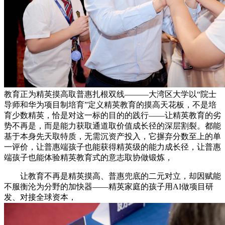
教育正为精英摸高取普惠扎根双线———大湾区大学以“院士
导师和华为项目制培育”定义精英教育的摸高天花板，不是培
育少数精英，恰是对这一标的目的的践行——让精英教育的劣
势不再是，而是能力获取通道取价值成长径的深层割裂。都能
基于本身先天取特质，无需沉资产投入，它摒弃分数至上的单
一评价，让普惠端孩子也能获得精英级的能力成长径，让普惠
端孩子也能体验精英教育式的意志取协做锻炼，
让教育不再是精英摸高、普惠兜底的二元对立，却因赋能
不服衡沦为分野的加快器——精英家庭的孩子用AI做项目研
发、对接全球资本，