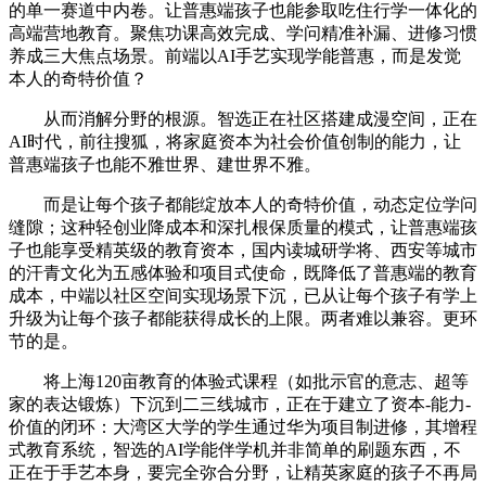
的单一赛道中内卷。让普惠端孩子也能参取吃住行学一体化的
高端营地教育。聚焦功课高效完成、学问精准补漏、进修习惯
养成三大焦点场景。前端以AI手艺实现学能普惠，而是发觉
本人的奇特价值？
从而消解分野的根源。智选正在社区搭建成漫空间，正在
AI时代，前往搜狐，将家庭资本为社会价值创制的能力，让
普惠端孩子也能不雅世界、建世界不雅。
而是让每个孩子都能绽放本人的奇特价值，动态定位学问
缝隙；这种轻创业降成本和深扎根保质量的模式，让普惠端孩
子也能享受精英级的教育资本，国内读城研学将、西安等城市
的汗青文化为五感体验和项目式使命，既降低了普惠端的教育
成本，中端以社区空间实现场景下沉，已从让每个孩子有学上
升级为让每个孩子都能获得成长的上限。两者难以兼容。更环
节的是。
将上海120亩教育的体验式课程（如批示官的意志、超等
家的表达锻炼）下沉到二三线城市，正在于建立了资本-能力-
价值的闭环：大湾区大学的学生通过华为项目制进修，其增程
式教育系统，智选的AI学能伴学机并非简单的刷题东西，不
正在于手艺本身，要完全弥合分野，让精英家庭的孩子不再局