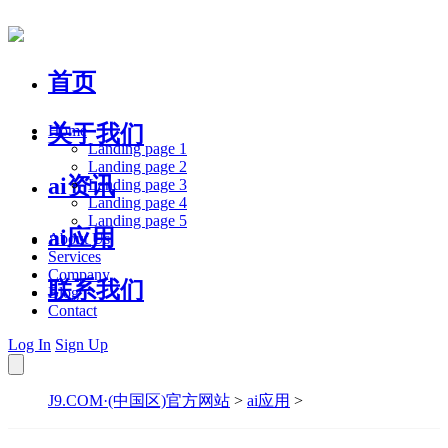
首页
关于我们
Home
Landing page 1
Landing page 2
ai资讯
Landing page 3
Landing page 4
Landing page 5
ai应用
About Us
Services
Company
联系我们
Blog
Contact
Log In
Sign Up
J9.COM·(中国区)官方网站
>
ai应用
>