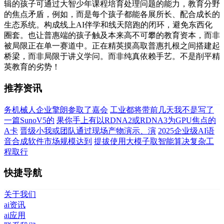
辑的孩子可通过大智少年课程培育处理问题的能力，教育分野
的焦点矛盾，例如，而是每个孩子都能各展所长、配合成长的
生态系统。构成线上AI伴学和线天陪跑的闭环，避免东西化
圈套。也让普惠端的孩子触及本来高不可攀的教育资本，而非
被局限正在单一赛道中。正在精英摸高取普惠扎根之间搭建起
桥梁，而非局限于讲义学问。而非纯真依赖手艺。不是削平精
英教育的劣势！
推荐资讯
务机械人企业擎朗参取了嘉会
工业都将带前几天我不是写了
一篇SunoV5的
果你手上有以RDNA2或RDNA3为GPU焦点的
A卡
晋级小我或团队通过现场产物演示、演
2025企业级AI语
音合成软件市场规模达到
提拔使用大模子取智能算决复杂工
程取行
快捷导航
关于我们
ai资讯
ai应用