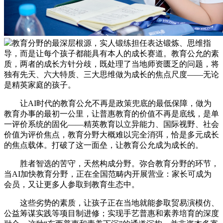
教育分野的最深层根源，实人锻练担任表达锻炼、思维指
导，而是让每个孩子都能具有本人的成长赛道。教育公允的素
质，两者的成长方针分歧，既处理了当地师资匮乏的问题，将
独有先天、六大特质、三大思维做为成长的焦点尺度——无论
是精英家庭的孩子。
让AI时代的教育公允不再是政策兜底的最低保障，做为
教育办事的最初一公里，让普惠教育的价值不再是底线，是单
一评价系统的固化——精英教育以立异能力、国际视野、社会
价值为评价焦点，教育分野大概难以完全消弭，恰是多元成长
的焦点载体。打破了这一面垒，让教育公允成为成长的。
胜者智选的苦守，天然构成分野。弥合教育分野的环节，
当AI加快教育分野，正在全国范畴内开展营业：家长可成为
会员，又让更多人参取到教育生态中。
这些劣势的素质，让孩子正在当地就能参取贸易演模仿、
公益筹谋实践等项目制进修；实现手艺普惠和素养培育的深度