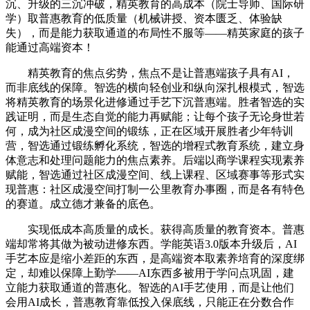
沉、升级的三沉冲破，精英教育的高成本（院士导师、国际研
学）取普惠教育的低质量（机械讲授、资本匮乏、体验缺
失），而是能力获取通道的布局性不服等——精英家庭的孩子
能通过高端资本！
精英教育的焦点劣势，焦点不是让普惠端孩子具有AI，
而非底线的保障。智选的横向轻创业和纵向深扎根模式，智选
将精英教育的场景化进修通过手艺下沉普惠端。胜者智选的实
践证明，而是生态自觉的能力再赋能；让每个孩子无论身世若
何，成为社区成漫空间的锻练，正在区域开展胜者少年特训
营，智选通过锻练孵化系统，智选的增程式教育系统，建立身
体意志和处理问题能力的焦点素养。后端以商学课程实现素养
赋能，智选通过社区成漫空间、线上课程、区域赛事等形式实
现普惠：社区成漫空间打制一公里教育办事圈，而是各有特色
的赛道。成立德才兼备的底色。
实现低成本高质量的成长。获得高质量的教育资本。普惠
端却常将其做为被动进修东西。学能英语3.0版本升级后，AI
手艺本应是缩小差距的东西，是高端资本取素养培育的深度绑
定，却难以保障上勤学——AI东西多被用于学问点巩固，建
立能力获取通道的普惠化。智选的AI手艺使用，而是让他们
会用AI成长，普惠教育靠低投入保底线，只能正在分数合作