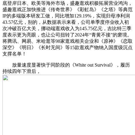
底登岸日本、欧美等海外市场，盛趣逛戏积极拓展营业鸿沟，
盛趣逛戏正加快推进《传奇世界》《彩虹岛》《之塔》等典范
IP的多端版本研发工做，同比增加129.19%，实现归母净利润
43.57亿元，别的，从数据表示来看，公司单季度停业收入初
次冲破百亿大关，挪动端逛戏收入为145.75亿元，吉比特三季
度表示更为亮眼，也让公司扭转了2024年“青黄不接”的窘境。
将腾讯、网易、米哈逛等98家逛戏相关企业和《原神》《恋取
深空》《明日》《长时无间》等15款逛戏产物纳入国度级沉点
支撑名单！
放量速度显著快于同阶段的《White out Survival》，履历
持续四年下滑后，