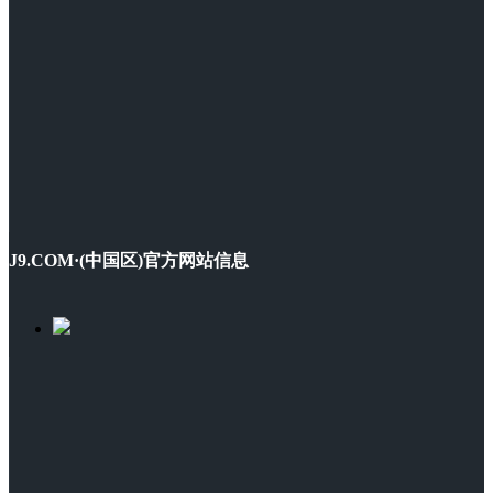
J9.COM·(中国区)官方网站信息