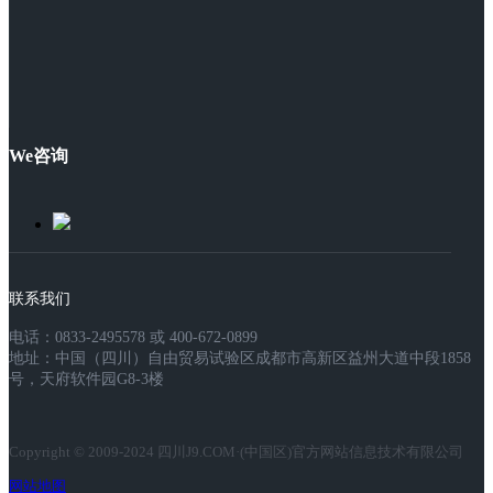
We咨询
联系我们
电话：0833-2495578 或 400-672-0899
地址：中国（四川）自由贸易试验区成都市高新区益州大道中段1858
号，天府软件园G8-3楼
Copyright © 2009-2024 四川J9.COM·(中国区)官方网站信息技术有限公司
网站地图