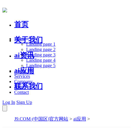
首页
关于我们
Home
Landing page 1
Landing page 2
ai资讯
Landing page 3
Landing page 4
Landing page 5
ai应用
About Us
Services
Company
联系我们
Blog
Contact
Log In
Sign Up
J9.COM·(中国区)官方网站
>
ai应用
>