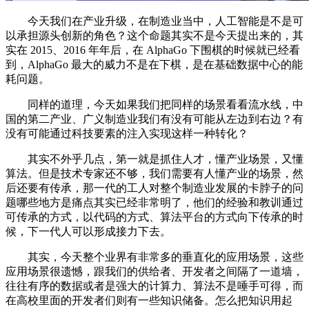
今天我们在产业升级，在制造业当中，人工智能是不是可
以承担源头创新的角色？这个命题其实不是今天提出来的，其
实在 2015、2016 年年后，在 AlphaGo 下围棋的时候就已经看
到，AlphaGo 最大的威力不是在下棋，是在基础数据中心的能
耗问题。
同样的道理，今天如果我们把同样的场景看看流水线，中
国的第二产业、广义制造业我们有没有可能从左边到右边？有
没有可能通过科技要素的注入实现这样一种转化？
其实不外乎几点，第一就是抓住人才，懂产业场景，又懂
算法。但是技术专家还不够，我们需要有人懂产业的场景，然
后还要有传承，那一代的工人对整个制造业发展的卡脖子的问
题哪些地方是痛点其实已经非常明了，他们的经验和教训通过
可传承的方式，以代码的方式、算法平台的方式向下传承的时
候，下一代人可以形成接力下去。
其实，今天整个业界有非常多的垂直化的应用场景，这些
应用场景很遗憾，跟我们的供给者、开发者之间隔了一道墙，
往往有序的数据或者是强大的计算力、算法不是唾手可得，而
在高校里面的开发者们则有一些知识储备。怎么把知识用起