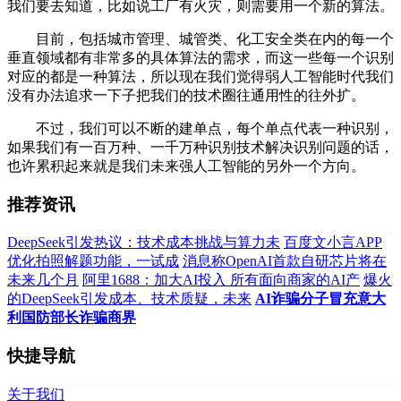
我们要去知道，比如说工厂有火灾，则需要用一个新的算法。
目前，包括城市管理、城管类、化工安全类在内的每一个
垂直领域都有非常多的具体算法的需求，而这一些每一个识别
对应的都是一种算法，所以现在我们觉得弱人工智能时代我们
没有办法追求一下子把我们的技术圈往通用性的往外扩。
不过，我们可以不断的建单点，每个单点代表一种识别，
如果我们有一百万种、一千万种识别技术解决识别问题的话，
也许累积起来就是我们未来强人工智能的另外一个方向。
推荐资讯
DeepSeek引发热议：技术成本挑战与算力未
百度文小言APP
优化拍照解题功能，一试成
消息称OpenAI首款自研芯片将在
未来几个月
阿里1688：加大AI投入 所有面向商家的AI产
爆火
的DeepSeek引发成本、技术质疑，未来
AI诈骗分子冒充意大
利国防部长诈骗商界
快捷导航
关于我们