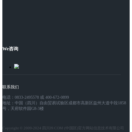
We咨询
联系我们
电话：0833-2495578 或 400-672-0899
地址：中国（四川）自由贸易试验区成都市高新区益州大道中段1858
号，天府软件园G8-3楼
Copyright © 2009-2024 四川J9.COM·(中国区)官方网站信息技术有限公司