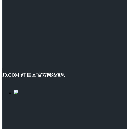
J9.COM·(中国区)官方网站信息