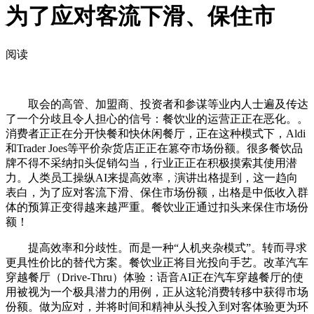
为了应对客流下滑、保住市
阅读
取会的高管、加盟商、投资者和参谋等业内人士遍及传达
了一个分歧且令人担心的信号：餐饮业的运营正正在恶化。。
消费者正正在分开快餐和快休闲餐厅，正在这种模式下，Aldi
和Trader Joes等平价杂货店正正在篡夺市场份额。很多餐饮品
牌不得不采纳扣头促销勾当，行业正正在积极摸索其使用潜
力。人类员工操纵AI来提高效率，演讲出格提到，这一趋向
表白，为了应对客流下滑、保住市场份额，出格是中低收入群
体的预算正变得越来越严重。餐饮业正通过扣头来保住市场份
额！
提高效率和分歧性。而是一种“人机夹杂模式”。转而寻求
更具性价比的替代方案。餐饮业正将目光投向手艺。改革汽车
穿越餐厅（Drive-Thru）体验：语音AI正在汽车穿越餐厅的使
用被视为一个极具潜力的用例，正从这轮消费转移中获得市场
份额。做为应对，并将时间和精神从头投入到对客体验更为环