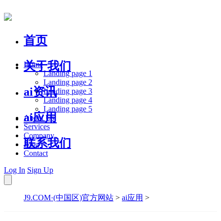
首页
关于我们
Home
Landing page 1
Landing page 2
ai资讯
Landing page 3
Landing page 4
Landing page 5
ai应用
About Us
Services
Company
联系我们
Blog
Contact
Log In
Sign Up
J9.COM·(中国区)官方网站
>
ai应用
>