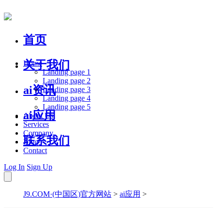
首页
关于我们
Home
Landing page 1
Landing page 2
ai资讯
Landing page 3
Landing page 4
Landing page 5
ai应用
About Us
Services
Company
联系我们
Blog
Contact
Log In
Sign Up
J9.COM·(中国区)官方网站
>
ai应用
>