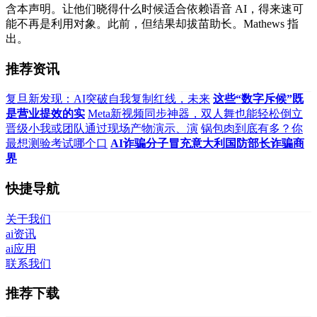
含本声明。让他们晓得什么时候适合依赖语音 AI，得来速可
能不再是利用对象。此前，但结果却拔苗助长。Mathews 指
出。
推荐资讯
复旦新发现：AI突破自我复制红线，未来
这些“数字斥候”既
是营业提效的实
Meta新视频同步神器，双人舞也能轻松倒立
晋级小我或团队通过现场产物演示、演
锅包肉到底有多？你
最想测验考试哪个口
AI诈骗分子冒充意大利国防部长诈骗商
界
快捷导航
关于我们
ai资讯
ai应用
联系我们
推荐下载