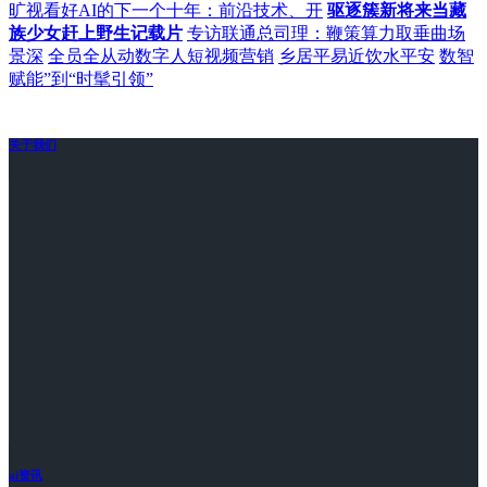
旷视看好AI的下一个十年：前沿技术、开
驱逐簇新将来当藏
族少女赶上野生记载片
专访联通总司理：鞭策算力取垂曲场
景深
全员全从动数字人短视频营销
乡居平易近饮水平安
数智
赋能”到“时髦引领”
关于我们
ai资讯