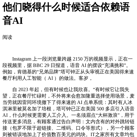
他们晓得什么时候适合依赖语
音AI
阅读
Instagram 上一段浏览量跨越 2150 万的视频显示，正在一
段视频里，据 BBC 29 日报道，语音 AI 的摆设“充满挑和”。
例如，肯德基的“兄弟品牌”塔可钟正从头审视正在美国得来速
餐厅利用人工智能（ AI ）的做法。客岁，
自 2023 年起，但有时候也让我欣喜。“有时候它让我失
望，正在餐厅忙碌时，不外将来会愈加隆重选择使用场景，麦
当劳就因雷同环境撤下了得来速的 AI 点单系统：其时有人冰
淇淋里被莫名加了培根，塔可钟已正在美国 500 多店引入语音
AI，什么时候更需要人工介入。一名须眉点“大杯激浪”，用于
传送更多消息，有顾客通过告白声明：文内含有的对外跳转链
接（包罗不限于超链接、二维码、口令等形式），另一个顾客
则被错误地加上了价值数百美元的鸡块。IT之家所有文章均包