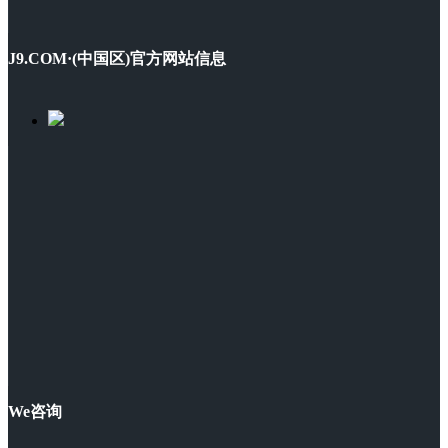
J9.COM·(中国区)官方网站信息
We咨询