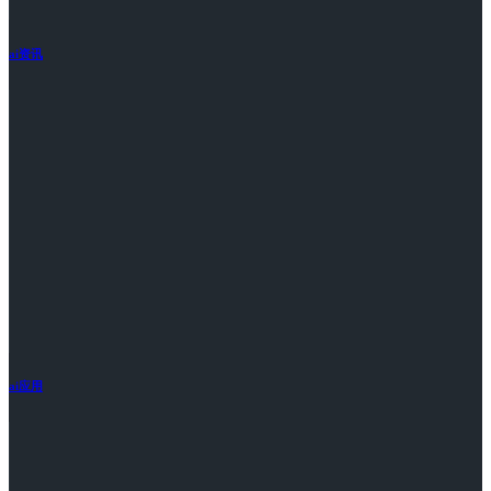
ai资讯
ai应用