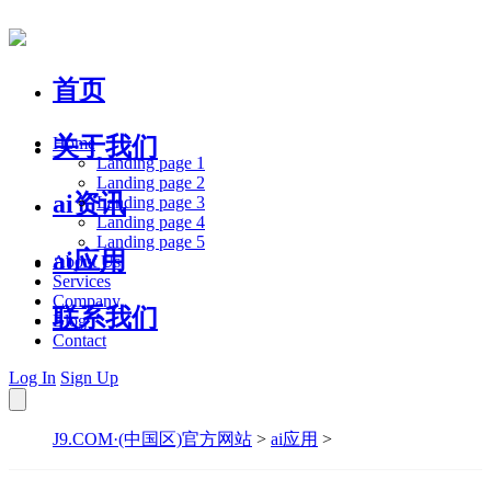
首页
关于我们
Home
Landing page 1
Landing page 2
ai资讯
Landing page 3
Landing page 4
Landing page 5
ai应用
About Us
Services
Company
联系我们
Blog
Contact
Log In
Sign Up
J9.COM·(中国区)官方网站
>
ai应用
>