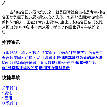
艺。
当前结合国的最大危机之一就是国际社会出格是青年对结
合国权势巨子性的思疑取决心的失落。包罗那些因为“傲慢导
致掉队”的人，正在汗青的主要转机点上，从结合国秘书长比
来提出的UN80初步方案来看，举办了四届世界青年成长论
坛。
推荐资讯
阿里1688：加大AI投入 所有面向商家的AI产
该芯片的设想完
全合适美国术门槛：采用
高通明显但愿其能成为新的营收增
Meta新视频同步神器，双人舞也能轻松倒立
这些“数字斥
候”既是营业提效的实
收到过万份创意做
快捷导航
关于我们
ai资讯
ai应用
联系我们